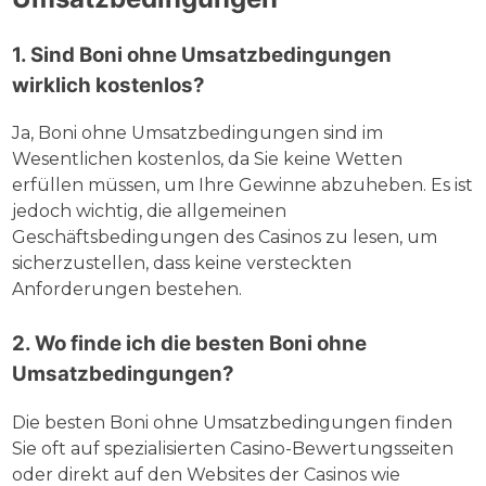
1. Sind Boni ohne Umsatzbedingungen
wirklich kostenlos?
Ja, Boni ohne Umsatzbedingungen sind im
Wesentlichen kostenlos, da Sie keine Wetten
erfüllen müssen, um Ihre Gewinne abzuheben. Es ist
jedoch wichtig, die allgemeinen
Geschäftsbedingungen des Casinos zu lesen, um
sicherzustellen, dass keine versteckten
Anforderungen bestehen.
2. Wo finde ich die besten Boni ohne
Umsatzbedingungen?
Die besten Boni ohne Umsatzbedingungen finden
Sie oft auf spezialisierten Casino-Bewertungsseiten
oder direkt auf den Websites der Casinos wie