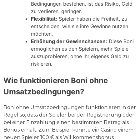
Bedingungen bestehen, ist das Risiko, Geld
zu verlieren, geringer.
Flexibilität:
Spieler haben die Freiheit, zu
entscheiden, wie sie ihre Gewinne nutzen
möchten.
Erhöhung der Gewinnchancen:
Diese Boni
ermöglichen es den Spielern, mehr Spiele
auszuprobieren, ohne ihr eigenes Geld zu
riskieren.
Wie funktionieren Boni ohne
Umsatzbedingungen?
Boni ohne Umsatzbedingungen funktionieren in der
Regel so, dass der Spieler bei der Registrierung oder
bei einer Einzahlung einen bestimmten Betrag als
Bonus erhält. Zum Beispiel könnte ein Casino einem
neuen Spieler 100 € als Willkommensbonus