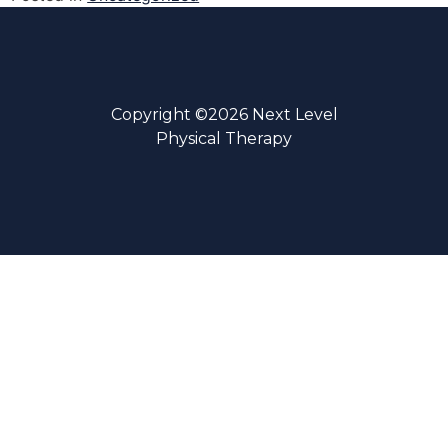
Copyright ©2026
Next Level
Physical Therapy