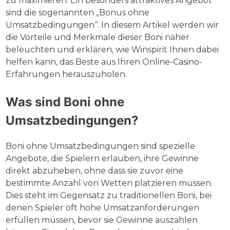
zu maximieren. Ein besonders attraktives Angebot
sind die sogenannten „Bonus ohne
Umsatzbedingungen“. In diesem Artikel werden wir
die Vorteile und Merkmale dieser Boni näher
beleuchten und erklären, wie Winspirit Ihnen dabei
helfen kann, das Beste aus Ihren Online-Casino-
Erfahrungen herauszuholen.
Was sind Boni ohne
Umsatzbedingungen?
Boni ohne Umsatzbedingungen sind spezielle
Angebote, die Spielern erlauben, ihre Gewinne
direkt abzuheben, ohne dass sie zuvor eine
bestimmte Anzahl von Wetten platzieren müssen.
Dies steht im Gegensatz zu traditionellen Boni, bei
denen Spieler oft hohe Umsatzanforderungen
erfüllen müssen, bevor sie Gewinne auszahlen