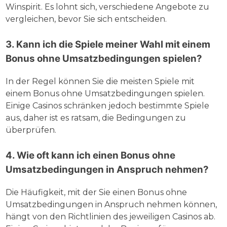
Winspirit. Es lohnt sich, verschiedene Angebote zu
vergleichen, bevor Sie sich entscheiden.
3. Kann ich die Spiele meiner Wahl mit einem
Bonus ohne Umsatzbedingungen spielen?
In der Regel können Sie die meisten Spiele mit
einem Bonus ohne Umsatzbedingungen spielen.
Einige Casinos schränken jedoch bestimmte Spiele
aus, daher ist es ratsam, die Bedingungen zu
überprüfen.
4. Wie oft kann ich einen Bonus ohne
Umsatzbedingungen in Anspruch nehmen?
Die Häufigkeit, mit der Sie einen Bonus ohne
Umsatzbedingungen in Anspruch nehmen können,
hängt von den Richtlinien des jeweiligen Casinos ab.