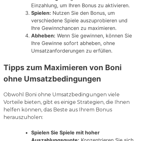
Einzahlung, um Ihren Bonus zu aktivieren.
Spielen:
Nutzen Sie den Bonus, um
verschiedene Spiele auszuprobieren und
Ihre Gewinnchancen zu maximieren.
Abheben:
Wenn Sie gewinnen, können Sie
Ihre Gewinne sofort abheben, ohne
Umsatzanforderungen zu erfüllen.
Tipps zum Maximieren von Boni
ohne Umsatzbedingungen
Obwohl Boni ohne Umsatzbedingungen viele
Vorteile bieten, gibt es einige Strategien, die Ihnen
helfen können, das Beste aus Ihrem Bonus
herauszuholen:
Spielen Sie Spiele mit hoher
Auszahlungsquote:
Konzentrieren Sie sich